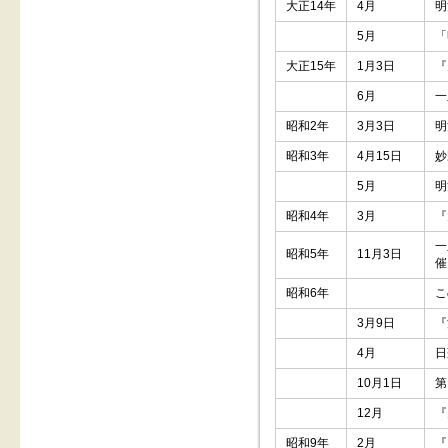
大正14年
4月
明
5月
「
大正15年
1月3日
『
6月
一
昭和2年
3月3日
明
昭和3年
4月15日
妙
5月
明
昭和4年
3月
『
一
昭和5年
11月3日
催
昭和6年
こ
3月9日
『
4月
日
10月1日
第
12月
『
昭和9年
2月
『