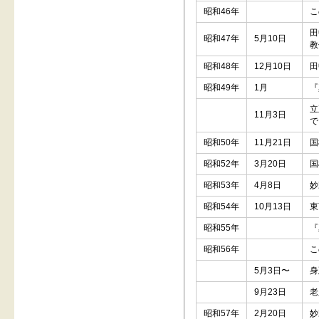
昭和46年
こ
田
昭和47年
5月10日
教
昭和48年
12月10日
田
昭和49年
1月
『
立
11月3日
で
昭和50年
11月21日
国
昭和52年
3月20日
国
昭和53年
4月8日
妙
昭和54年
10月13日
東
昭和55年
『
昭和56年
こ
5月3日〜
身
9月23日
老
昭和57年
2月20日
妙