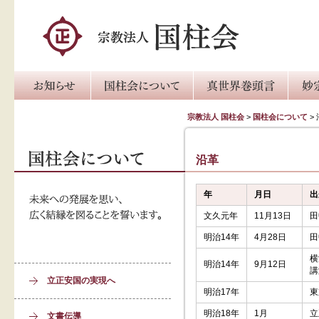
宗教法人 国柱会
>
国柱会について
>
沿革
年
月日
出
文久元年
11月13日
田
明治14年
4月28日
田
横
明治14年
9月12日
講
立正安国の実現へ
明治17年
東
明治18年
1月
立
文書伝導