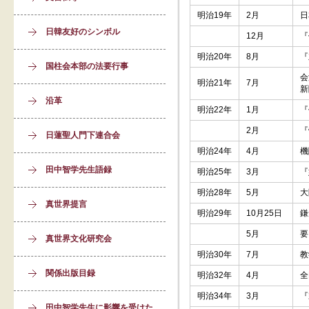
明治19年
2月
日
日韓友好のシンボル
12月
『
明治20年
8月
『
国柱会本部の法要行事
会
明治21年
7月
新
沿革
明治22年
1月
『
2月
『
日蓮聖人門下連合会
明治24年
4月
機
田中智学先生語録
明治25年
3月
『
明治28年
5月
大
真世界提言
明治29年
10月25日
鎌
5月
要
真世界文化研究会
明治30年
7月
教
関係出版目録
明治32年
4月
全
明治34年
3月
『
田中智学先生に影響を受けた